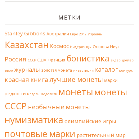
МЕТКИ
Stanley Gibbons
Австралия
Евро 2012
Израиль
Казахстан
Космос
Острова Ниуэ
Нидерланды
бонистика
Россия
США
Франция
СССР
видео
доллар
каталог
журналы
золотая монета
евро
инвестиции
конкурс
лучшие монеты
красная книга
марки-
монеты
монеты
редкости
медаль
моделизм
СССР
необычные монеты
нумизматика
олимпийские игры
почтовые марки
растительный мир