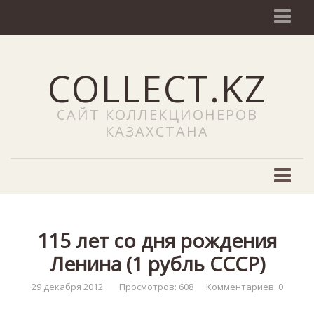
О сайте
COLLECT.KZ
NEWS (Новости)
Наши услуги
САЙТ КОЛЛЕКЦИОНЕРОВ
Добавить объявление
КАЗАХСТАНА
Сайты
ЧаВо
Филателия
Новости филателии
115 лет со дня рождения
Марки Казахстана
Ленина (1 рубль СССР)
Каталоги почтовых марок
29 декабря 2012
Просмотров: 608
Комментариев: 0
Редкие почтовые марки