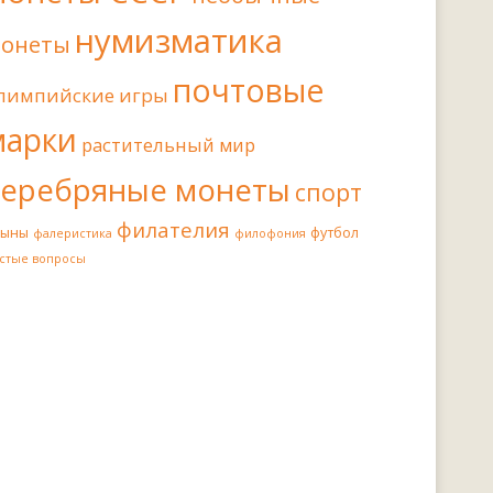
нумизматика
онеты
почтовые
лимпийские игры
марки
растительный мир
серебряные монеты
спорт
филателия
иыны
футбол
фалеристика
филофония
стые вопросы