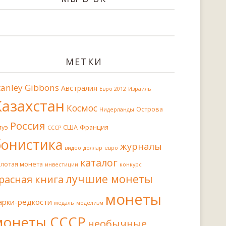
МЕТКИ
tanley Gibbons
Австралия
Евро 2012
Израиль
Казахстан
Космос
Острова
Нидерланды
Россия
иуэ
США
Франция
СССР
бонистика
журналы
видео
доллар
евро
каталог
олотая монета
инвестиции
конкурс
лучшие монеты
расная книга
монеты
арки-редкости
медаль
моделизм
монеты СССР
необычные