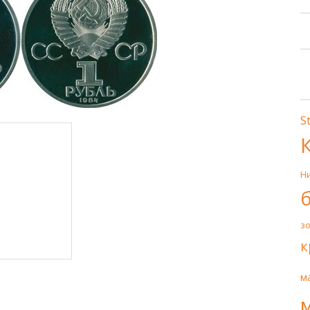
S
Н
з
к
м