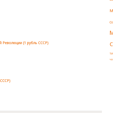
м
о
й Революции (1 рубль СССР)
т
ча
 СССР)