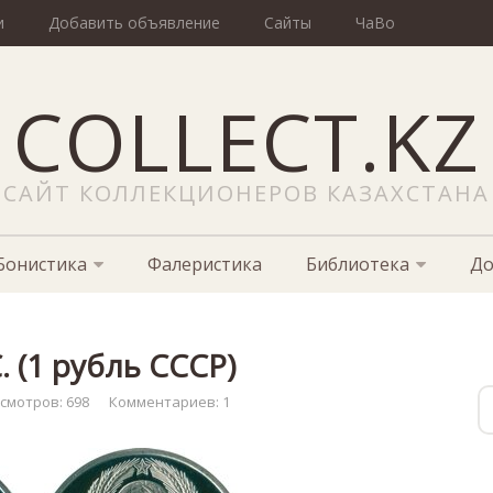
и
Добавить объявление
Сайты
ЧаВо
COLLECT.KZ
САЙТ КОЛЛЕКЦИОНЕРОВ КАЗАХСТАНА
Бонистика
Фалеристика
Библиотека
До
. (1 рубль СССР)
смотров: 698
Комментариев: 1