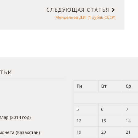
СЛЕДУЮЩАЯ СТАТЬЯ
Менделеев Д.И. (1 рубль СССР)
АТЬИ
Пн
Вт
Ср
5
6
7
лар (2014 год)
12
13
14
19
20
21
монета (Казахстан)