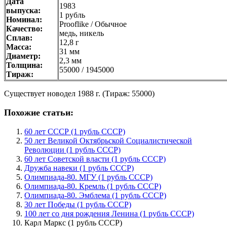
Дата
1983
выпуска:
1 рубль
Номинал:
Prooflike / Обычное
Качество:
медь, никель
Сплав:
12,8 г
Масса:
31 мм
Диаметр:
2,3 мм
Толщина:
55000 / 1945000
Тираж:
Существует новодел 1988 г. (Тираж: 55000)
Похожие статьи:
60 лет СССР (1 рубль СССР)
50 лет Великой Октябрьской Социалистической
Революции (1 рубль СССР)
60 лет Советской власти (1 рубль СССР)
Дружба навеки (1 рубль СССР)
Олимпиада-80. МГУ (1 рубль СССР)
Олимпиада-80. Кремль (1 рубль СССР)
Олимпиада-80. Эмблема (1 рубль СССР)
30 лет Победы (1 рубль СССР)
100 лет со дня рождения Ленина (1 рубль СССР)
Карл Маркс (1 рубль СССР)