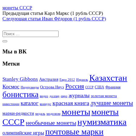
монеты СССР
Предыдущая статья
Карл Маркс (1 рубль СССР)
Следующая статья
Иван Фёдоров (1 рубль СССР)
Мы в ВК
Метки
Казахстан
Stanley Gibbons
Австралия
Евро 2012
Израиль
Россия
Космос
Острова Ниуэ
США
Франция
Нидерланды
СССР
бонистика
журналы
золотая монета
видео
доллар
евро
лучшие монеты
красная книга
каталог
инвестиции
конкурс
монеты
монеты
марки-редкости
медаль
моделизм
нумизматика
СССР
необычные монеты
почтовые марки
олимпийские игры