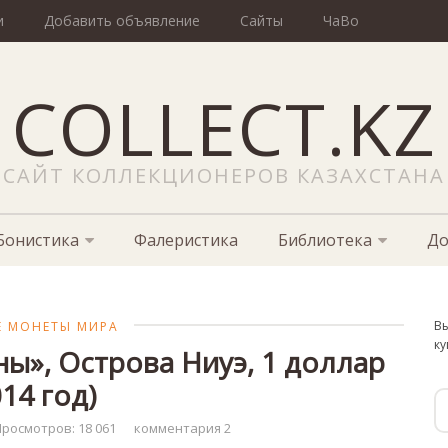
и
Добавить объявление
Сайты
ЧаВо
COLLECT.KZ
САЙТ КОЛЛЕКЦИОНЕРОВ КАЗАХСТАНА
Бонистика
Фалеристика
Библиотека
До
Вы
 МОНЕТЫ МИРА
ку
ы», Острова Ниуэ, 1 доллар
014 год)
росмотров: 18 061
комментария 2