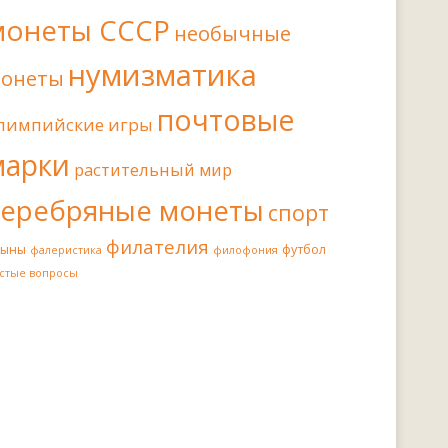
монеты СССР
необычные
нумизматика
онеты
почтовые
лимпийские игры
марки
растительный мир
серебряные монеты
спорт
филателия
иыны
футбол
фалеристика
филофония
стые вопросы