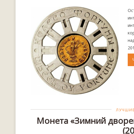
Ос
ин
ин
ко
над
20
ЛУЧШИЕ
Монета «Зимний дворец
(2