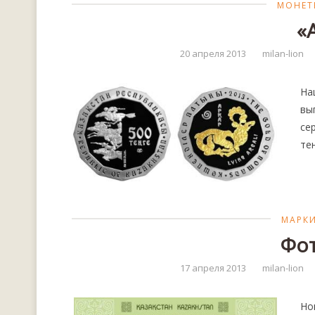
МОНЕТ
«
20 апреля 2013
milan-lion
На
вы
се
те
МАРК
Фот
17 апреля 2013
milan-lion
Но