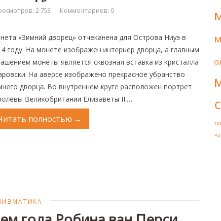
осмотров: 2 753
Комментариев: 0
м
нета «Зимний дворец» отчеканена для Острова Ниуэ в
14 году. На монете изображен интерьер дворца, а главным
о
рашением монеты является сквозная вставка из кристалла
аровски. На аверсе изображено прекрасное убранство
мнего дворца. Во внутреннем круге расположен портрет
ролевы Великобритании Елизаветы II.…
Читать полностью
→
т
ча
МИЗМАТИКА
ем гола Робина ван Перси