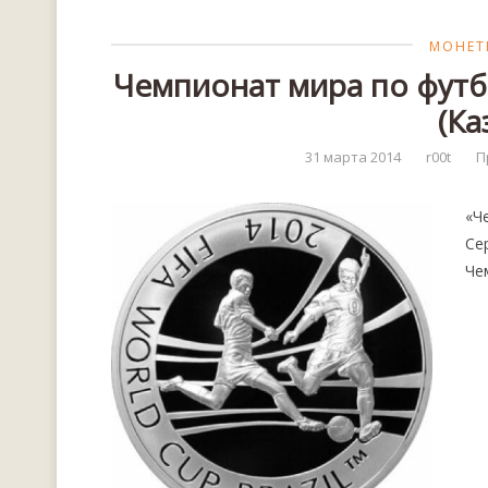
МОНЕТ
Чемпионат мира по футб
(Ка
31 марта 2014
r00t
П
«Ч
Се
Че