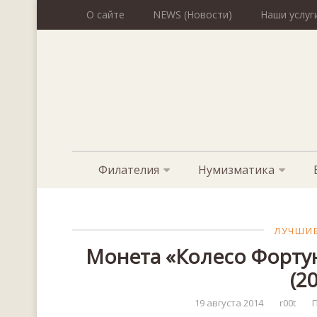
О сайте
NEWS (Новости)
Наши услуг
Филателия
Нумизматика
ЛУЧШИЕ
Монета «Колесо Фортун
(2
19 августа 2014
r00t
П