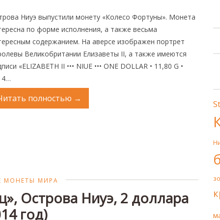
трова Ниуэ выпустили монету «Колесо Фортуны». Монета
тересна по форме исполнения, а также весьма
тересным содержанием. На аверсе изображен портрет
ролевы Великобритании Елизаветы II, а также имеются
писи «ELIZABETH II ••• NIUE ••• ONE DOLLAR • 11,80 G •
14…
Читать полностью
→
S
Н
з
 МОНЕТЫ МИРА
к
», Острова Ниуэ, 2 доллара
014 год)
м