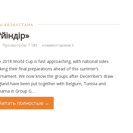
Ы КАЗАХСТАНА
?йіндір»
Просмотров: 7 183
комментариев 5
 2018 World Cup is fast approaching, with national sides
ing their final preparations ahead of this summer’s
urnament. We now know the groups after December’s draw.
land have been put together with Belgium, Tunisia and
nama in Group G.…
Читать полностью
→