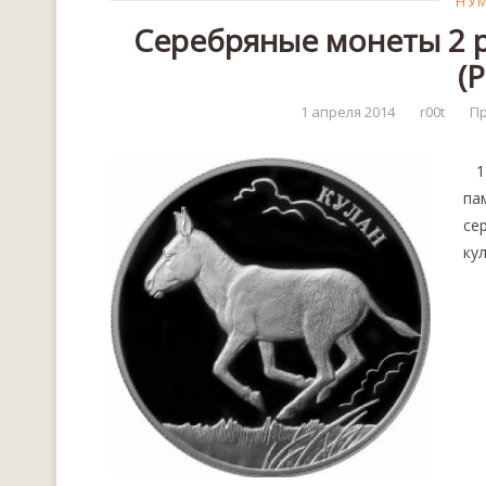
НУ
Серебряные монеты 2 р
(
1 апреля 2014
r00t
Пр
1 
па
се
ку