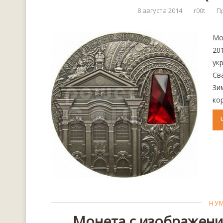
8 августа 2014
r00t
Пр
Мо
20
ук
Св
Зи
ко
НУ
Монета с изображени