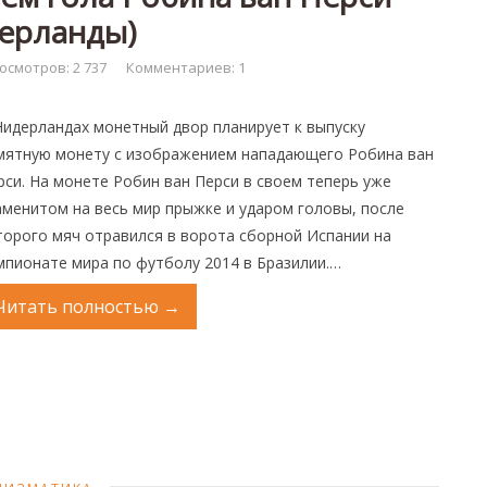
ерланды)
осмотров: 2 737
Комментариев: 1
Нидерландах монетный двор планирует к выпуску
мятную монету с изображением нападающего Робина ван
рси. На монете Робин ван Перси в своем теперь уже
аменитом на весь мир прыжке и ударом головы, после
торого мяч отравился в ворота сборной Испании на
мпионате мира по футболу 2014 в Бразилии.…
Читать полностью
→