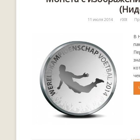
(Нид
11 июля 2014
r00t
Пр
В 
па
Пе
зн
ко
че