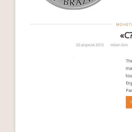
МОНЕТ
«С
20 апреля 2013
milan-lion
The
mak
to
Eng
Pa