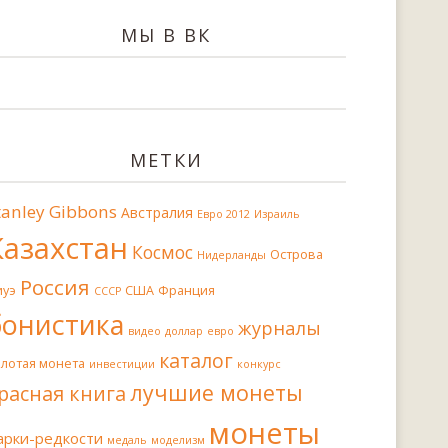
МЫ В ВК
МЕТКИ
tanley Gibbons
Австралия
Евро 2012
Израиль
Казахстан
Космос
Острова
Нидерланды
Россия
иуэ
США
Франция
СССР
бонистика
журналы
видео
доллар
евро
каталог
олотая монета
инвестиции
конкурс
лучшие монеты
расная книга
монеты
арки-редкости
медаль
моделизм