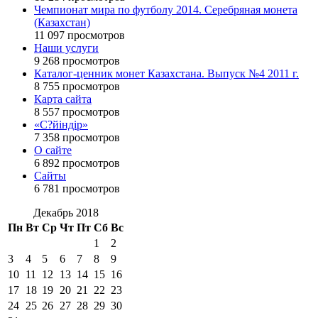
Чемпионат мира по футболу 2014. Серебряная монета
(Казахстан)
11 097 просмотров
Наши услуги
9 268 просмотров
Каталог-ценник монет Казахстана. Выпуск №4 2011 г.
8 755 просмотров
Карта сайта
8 557 просмотров
«С?йіндір»
7 358 просмотров
О сайте
6 892 просмотров
Сайты
6 781 просмотров
Декабрь 2018
Пн
Вт
Ср
Чт
Пт
Сб
Вс
1
2
3
4
5
6
7
8
9
10
11
12
13
14
15
16
17
18
19
20
21
22
23
24
25
26
27
28
29
30