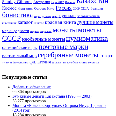
Казахстан
Stanley Gibbons
Австралия
Евро 2012
Израиль
Россия
Космос
Острова Ниуэ
США
Франция
Нидерланды
СССР
бонистика
журналы
золотая монета
видео
доллар
евро
лучшие монеты
красная книга
каталог
инвестиции
конкурс
монеты
монеты
марки-редкости
медаль
моделизм
нумизматика
СССР
необычные монеты
почтовые марки
олимпийские игры
серебряные монеты
спорт
растительный мир
филателия
тиыны
футбол
фалеристика
филофония
частые вопросы
Популярные статьи
Добавить объявление
66 364 просмотров
Бумажные деньги Казахстана (1993 — 2003)
38 277 просмотров
Монета «Колесо Фортуны», Острова Ниуэ, 1 доллар
(2014 год)
18 284 просмотров