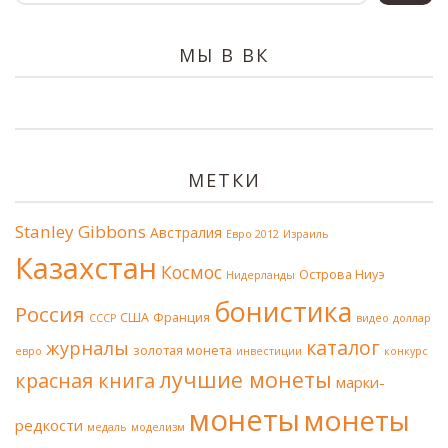
МЫ В ВК
МЕТКИ
Stanley Gibbons
Австралия
Евро 2012
Израиль
Казахстан
Космос
Острова Ниуэ
Нидерланды
бонистика
Россия
США
Франция
СССР
видео
доллар
каталог
журналы
золотая монета
евро
инвестиции
конкурс
лучшие монеты
красная книга
марки-
монеты
монеты
редкости
медаль
моделизм