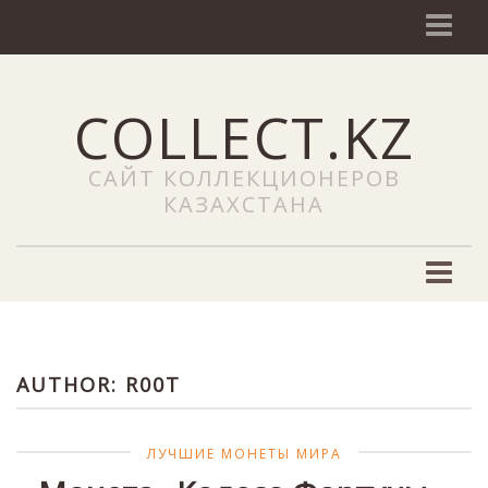
О сайте
COLLECT.KZ
NEWS (Новости)
Наши услуги
САЙТ КОЛЛЕКЦИОНЕРОВ
Добавить объявление
КАЗАХСТАНА
Сайты
ЧаВо
Филателия
Новости филателии
AUTHOR:
R00T
Марки Казахстана
Каталоги почтовых марок
ЛУЧШИЕ МОНЕТЫ МИРА
Редкие почтовые марки