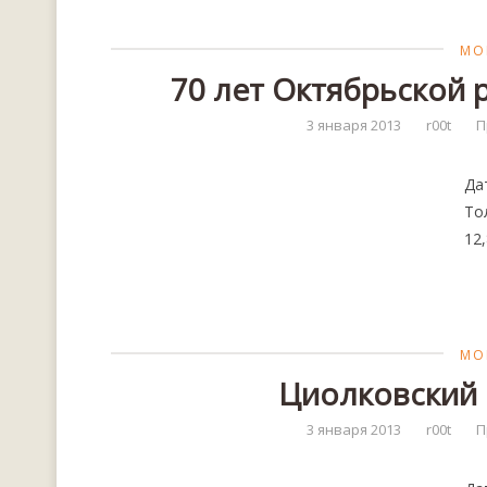
МО
70 лет Октябрьской 
3 января 2013
r00t
П
Да
То
12,
МО
Циолковский К
3 января 2013
r00t
П