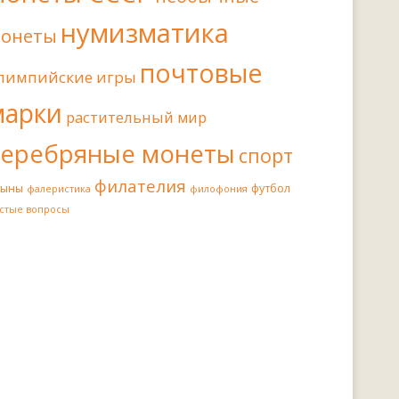
нумизматика
онеты
почтовые
лимпийские игры
марки
растительный мир
серебряные монеты
спорт
филателия
иыны
футбол
фалеристика
филофония
стые вопросы