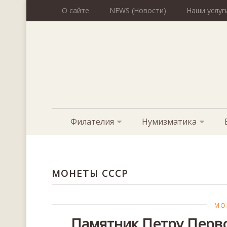
О сайте
NEWS (Новости)
Наши услуг
Филателия
Нумизматика
МОНЕТЫ СССР
МО
Памятник Петру Первом