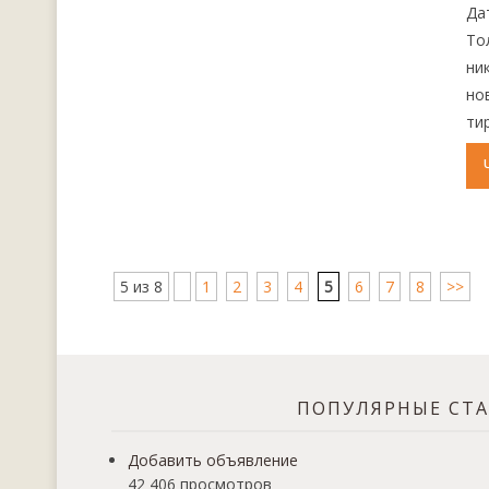
Да
То
ник
но
ти
5 из 8
1
2
3
4
5
6
7
8
>>
ПОПУЛЯРНЫЕ СТ
Добавить объявление
42 406 просмотров