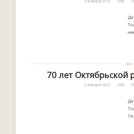
3 января 2013
r00t
П
Да
То
ни
МО
70 лет Октябрьской 
3 января 2013
r00t
П
Да
То
14,