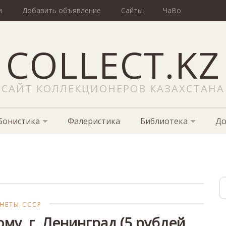
и
Добавить объявление
Сайты
ЧаВо
COLLECT.KZ
САЙТ КОЛЛЕКЦИОНЕРОВ КАЗАХСТАНА
Бонистика
Фалеристика
Библиотека
До
НЕТЫ СССР
у, г. Ленинград (5 рублей