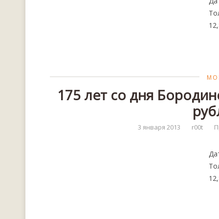
Да
То
12,
МО
175 лет со дня Бородин
руб
3 января 2013
r00t
П
Да
То
12,