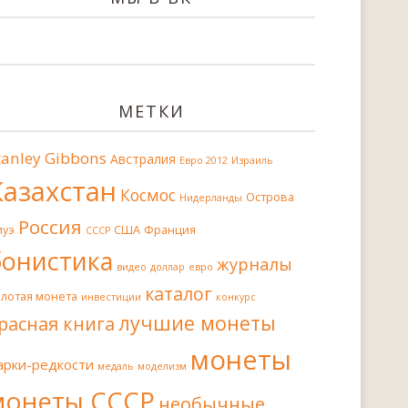
МЕТКИ
tanley Gibbons
Австралия
Евро 2012
Израиль
Казахстан
Космос
Острова
Нидерланды
Россия
иуэ
США
Франция
СССР
бонистика
журналы
видео
доллар
евро
каталог
олотая монета
инвестиции
конкурс
лучшие монеты
расная книга
монеты
арки-редкости
медаль
моделизм
монеты СССР
необычные