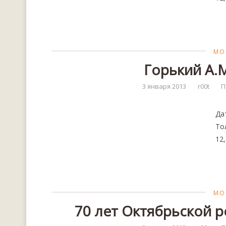
МО
Горький А.М
3 января 2013
r00t
П
Да
То
12,
МО
70 лет Октябрьской р