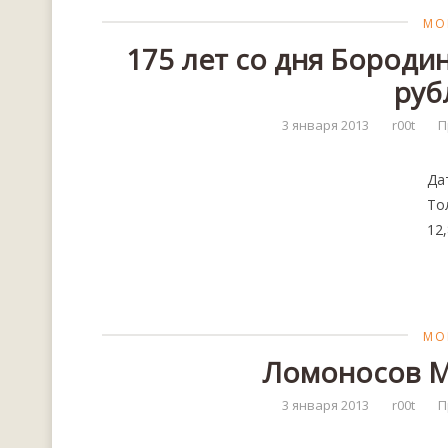
МО
175 лет со дня Бородин
руб
3 января 2013
r00t
П
Да
То
12,
МО
Ломоносов М.
3 января 2013
r00t
П