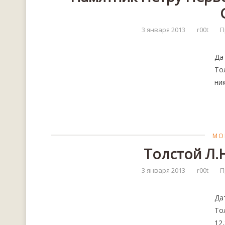
3 января 2013
r00t
П
Да
То
ник
МО
Толстой Л.Н
3 января 2013
r00t
П
Да
То
12,