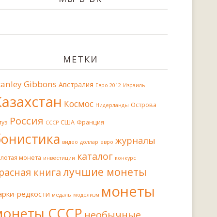
МЕТКИ
tanley Gibbons
Австралия
Евро 2012
Израиль
Казахстан
Космос
Острова
Нидерланды
Россия
иуэ
США
Франция
СССР
бонистика
журналы
видео
доллар
евро
каталог
олотая монета
инвестиции
конкурс
лучшие монеты
расная книга
монеты
арки-редкости
медаль
моделизм
монеты СССР
необычные