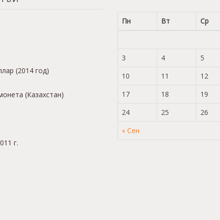
Пн
Вт
Ср
3
4
5
лар (2014 год)
10
11
12
17
18
19
монета (Казахстан)
24
25
26
« Сен
011 г.