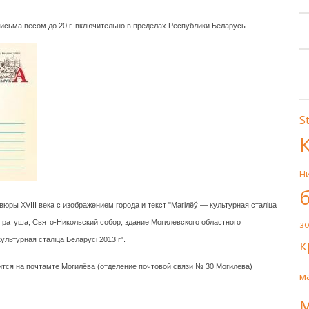
исьма весом до 20 г. включительно в пределах Республики Беларусь.
S
Н
юры XVIII века с изображением города и текст "Магілёў — культурная сталіца
, ратуша, Свято-Никольский собор, здание Могилевского областного
з
ультурная сталіца Беларусі 2013 г".
к
тся на почтамте Могилёва (отделение почтовой связи № 30 Могилева)
м