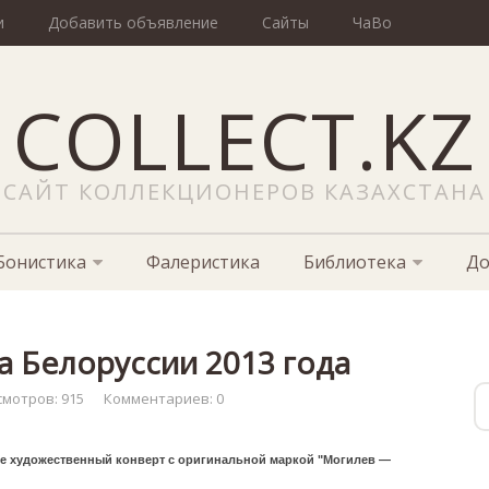
и
Добавить объявление
Сайты
ЧаВо
COLLECT.KZ
САЙТ КОЛЛЕКЦИОНЕРОВ КАЗАХСТАНА
Бонистика
Фалеристика
Библиотека
До
а Белоруссии 2013 года
смотров: 915
Комментариев: 0
е художественный конверт с оригинальной маркой "Могилев —