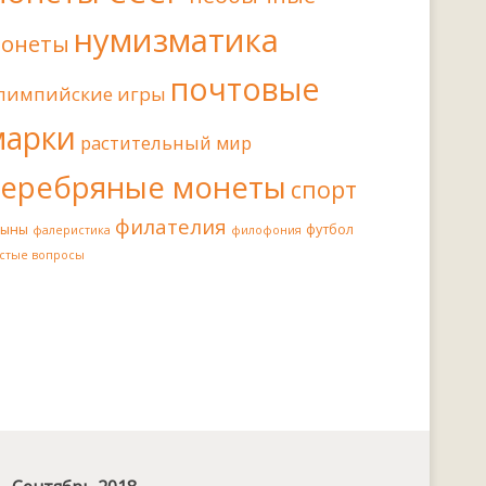
нумизматика
онеты
почтовые
лимпийские игры
марки
растительный мир
серебряные монеты
спорт
филателия
иыны
футбол
фалеристика
филофония
стые вопросы