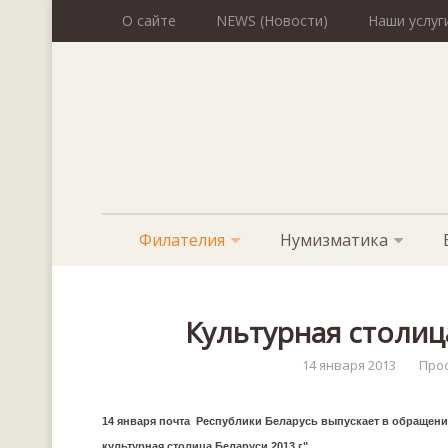
О сайте
NEWS (Новости)
Наши услуг
Филателия
Нумизматика
Культурная столиц
14 января 2013
Про
14 января
почта Республики Беларусь выпускает в обращени
культурная столица Беларуси 2013 г".