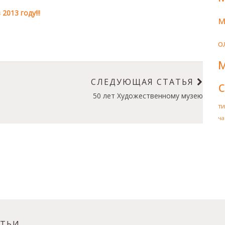
013 году!!!
м
о
СЛЕДУЮЩАЯ СТАТЬЯ
50 лет Художественному музею
т
ча
АТЬИ