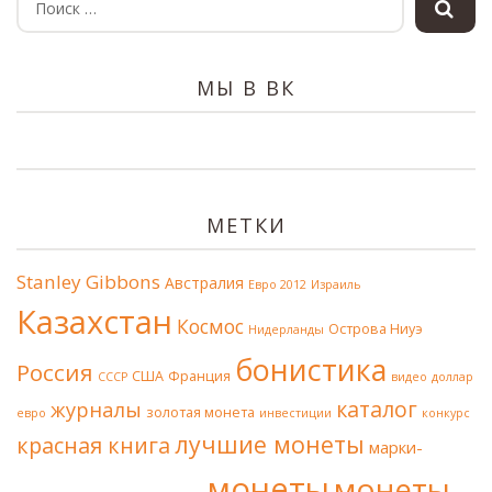
МЫ В ВК
МЕТКИ
Stanley Gibbons
Австралия
Евро 2012
Израиль
Казахстан
Космос
Острова Ниуэ
Нидерланды
бонистика
Россия
США
Франция
СССР
видео
доллар
каталог
журналы
золотая монета
евро
инвестиции
конкурс
лучшие монеты
красная книга
марки-
монеты
монеты