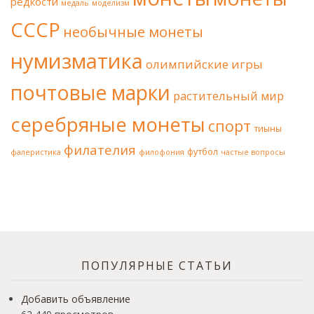
редкости
медаль
моделизм
СССР
необычные монеты
нумизматика
олимпийские игры
почтовые марки
растительный мир
серебряные монеты
спорт
тиыны
филателия
футбол
фалеристика
филофония
частые вопросы
ПОПУЛЯРНЫЕ СТАТЬИ
Добавить объявление