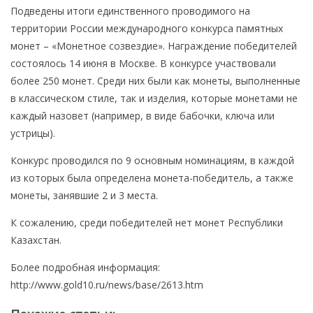
Подведены итоги единственного проводимого на
Нумизматика
территории России международного конкурса памятных
Монеты Казахстана
монет – «Монетное созвездие». Награждение победителей
Монеты СССР
состоялось 14 июня в Москве. В конкурсе участвовали
более 250 монет. Среди них были как монеты, выполненные
Каталоги монет
в классическом стиле, так и изделия, которые монетами не
Лучшие монеты мира
каждый назовет (например, в виде бабочки, ключа или
Бонистика
устрицы).
Боны Казахстана
Конкурс проводился по 9 основным номинациям, в каждой
из которых была определена монета-победитель, а также
Каталоги бумажных денег
монеты, занявшие 2 и 3 места.
Фалеристика
К сожалению, среди победителей нет монет Республики
Библиотека
Казахстан.
Журналы Stanley Gibbons
Более подробная информация:
Доска объявлений
http://www.gold10.ru/news/base/2613.htm
Марки