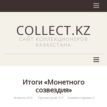
О сайте
COLLECT.KZ
NEWS (Новости)
Наши услуги
САЙТ КОЛЛЕКЦИОНЕРОВ
Добавить объявление
КАЗАХСТАНА
Сайты
ЧаВо
Филателия
Новости филателии
Итоги «Монетного
Марки Казахстана
созвездия»
Каталоги почтовых марок
16 июня 2012
Просмотров: 517
Комментариев: 0
Редкие почтовые марки