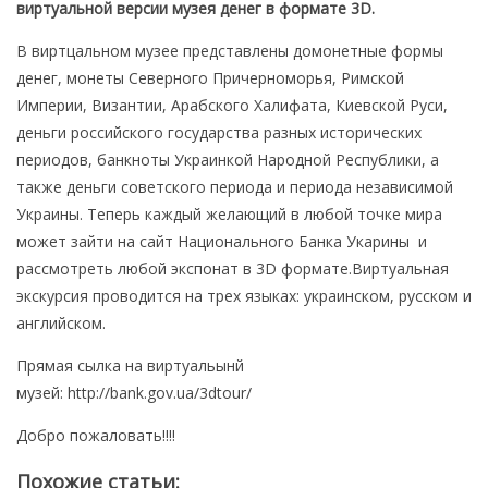
виртуальной версии музея денег в формате 3D.
Нумизматика
В виртцальном музее представлены домонетные формы
Монеты Казахстана
денег, монеты Северного Причерноморья, Римской
Монеты СССР
Империи, Византии, Арабского Халифата, Киевской Руси,
Каталоги монет
деньги российского государства разных исторических
периодов, банкноты Украинкой Народной Республики, а
Лучшие монеты мира
также деньги советского периода и периода независимой
Бонистика
Украины. Теперь каждый желающий в любой точке мира
может зайти на сайт Национального Банка Укарины и
Боны Казахстана
рассмотреть любой экспонат в 3D формате.Виртуальная
Каталоги бумажных денег
экскурсия проводится на трех языках: украинском, русском и
Фалеристика
английском.
Библиотека
Прямая сылка на виртуальынй
музей:
http://bank.gov.ua/3dtour/
Журналы Stanley Gibbons
Добро пожаловать!!!!
Доска объявлений
Марки
Похожие статьи: