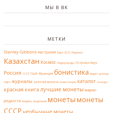
МЫ В ВК
МЕТКИ
Stanley Gibbons
Австралия
Евро 2012
Израиль
Казахстан
Космос
Острова Ниуэ
Нидерланды
бонистика
Россия
США
Франция
СССР
видео
доллар
каталог
журналы
золотая монета
евро
инвестиции
конкурс
лучшие монеты
красная книга
марки-
монеты
монеты
редкости
медаль
моделизм
СССР
необычные монеты