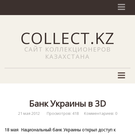
О сайте
COLLECT.KZ
NEWS (Новости)
Наши услуги
САЙТ КОЛЛЕКЦИОНЕРОВ
Добавить объявление
КАЗАХСТАНА
Сайты
ЧаВо
Филателия
Новости филателии
Банк Украины в 3D
Марки Казахстана
21 мая 2012
Просмотров: 418
Комментариев: 0
Каталоги почтовых марок
18 мая Национальный банк Украины открыл доступ к
Редкие почтовые марки