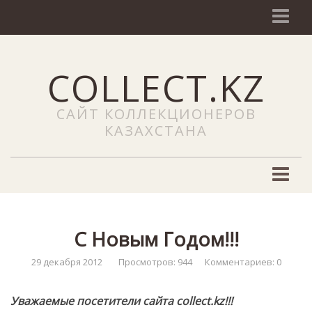
О сайте
COLLECT.KZ
NEWS (Новости)
Наши услуги
САЙТ КОЛЛЕКЦИОНЕРОВ
Добавить объявление
КАЗАХСТАНА
Сайты
ЧаВо
Филателия
Новости филателии
C Новым Годом!!!
Марки Казахстана
29 декабря 2012
Просмотров: 944
Комментариев: 0
Каталоги почтовых марок
Уважаемые посетители сайта collect.kz!!!
Редкие почтовые марки