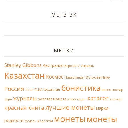
МЫ В ВК
МЕТКИ
Stanley Gibbons
Австралия
Евро 2012
Израиль
Казахстан
Космос
Острова Ниуэ
Нидерланды
бонистика
Россия
США
Франция
СССР
видео
доллар
каталог
журналы
золотая монета
евро
инвестиции
конкурс
лучшие монеты
красная книга
марки-
монеты
монеты
редкости
медаль
моделизм