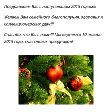
Нумизматика
Поздравляем Вас с наступающим 2013 годом!!!
Монеты Казахстана
Желаем Вам семейного благополучия, здоровья и
Монеты СССР
коллекционерских удач!!!
Каталоги монет
Спасибо, что Вы с нами!!! Мы вернемся 10 января
Лучшие монеты мира
2013 года, счастливых праздников!
Бонистика
Боны Казахстана
Каталоги бумажных денег
Фалеристика
Библиотека
Журналы Stanley Gibbons
Доска объявлений
Марки