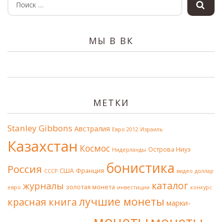
МЫ В ВК
МЕТКИ
Stanley Gibbons
Австралия
Евро 2012
Израиль
Казахстан
Космос
Острова Ниуэ
Нидерланды
бонистика
Россия
США
Франция
СССР
видео
доллар
каталог
журналы
золотая монета
евро
инвестиции
конкурс
лучшие монеты
красная книга
марки-
монеты
монеты