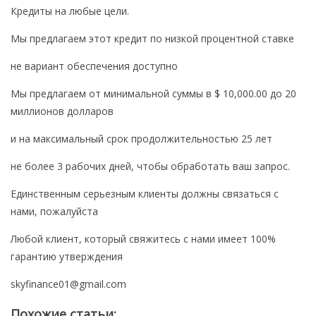
Кредиты на любые цели.
Нумизматика
Монеты Казахстана
Мы предлагаем этот кредит по низкой процентной ставке
Монеты СССР
не вариант обеспечения доступно
Каталоги монет
Мы предлагаем от минимальной суммы в $ 10,000.00 до 20
Лучшие монеты мира
миллионов долларов
Бонистика
и на максимальный срок продолжительностью 25 лет
Боны Казахстана
не более 3 рабочих дней, чтобы обработать ваш запрос.
Каталоги бумажных денег
Единственным серьезным клиенты должны связаться с
Фалеристика
нами, пожалуйста
Библиотека
Любой клиент, который свяжитесь с нами имеет 100%
гарантию утверждения
Журналы Stanley Gibbons
Доска объявлений
skyfinance01@gmail.com
Марки
Похожие статьи: