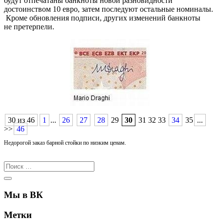
будут отпечатаны банкноты новой разновидности
достоинством 10 евро, затем последуют остальные номиналы.
Кроме обновления подписи, других изменений банкноты
не претерпели.
30 из 46
1
...
26
27
28
29
30
31 32 33
34
35
...
>>
46
Недорогой заказ барной стойки по низким ценам.
Мы в ВК
Метки