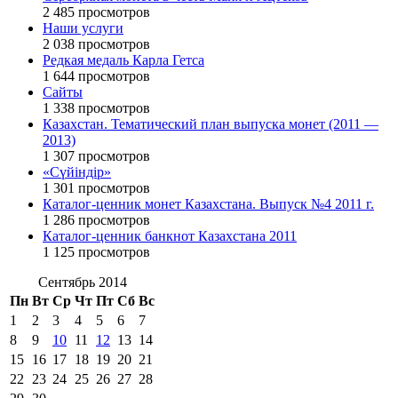
2 485 просмотров
Наши услуги
2 038 просмотров
Редкая медаль Карла Гетса
1 644 просмотров
Сайты
1 338 просмотров
Казахстан. Тематический план выпуска монет (2011 —
2013)
1 307 просмотров
«Сүйіндір»
1 301 просмотров
Каталог-ценник монет Казахстана. Выпуск №4 2011 г.
1 286 просмотров
Каталог-ценник банкнот Казахстана 2011
1 125 просмотров
Сентябрь 2014
Пн
Вт
Ср
Чт
Пт
Сб
Вс
1
2
3
4
5
6
7
8
9
10
11
12
13
14
15
16
17
18
19
20
21
22
23
24
25
26
27
28