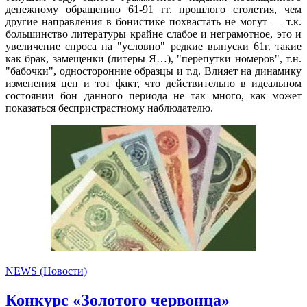
денежному обращению 61-91 гг. прошлого столетия, чем
другие направления в бонистике похвастать не могут — т.к.
большинство литературы крайне слабое и неграмотное, это и
увеличение спроса на "условно" редкие выпуски 61г. такие
как брак, замещенки (литеры Я…), "перепутки номеров", т.н.
"бабочки", односторонние образцы и т.д. Влияет на динамику
изменения цен и тот факт, что действительно в идеальном
состоянии бон данного периода не так много, как может
показаться беспристрастному наблюдателю.
NEWS (Новости)
Конкурс «Золотого червонца»