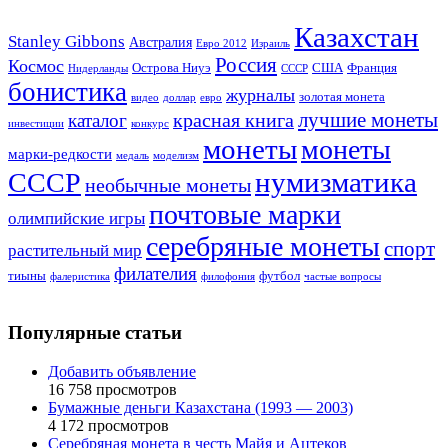
Казахстан
Stanley Gibbons
Австралия
Евро 2012
Израиль
Россия
Космос
Острова Ниуэ
США
Франция
Нидерланды
СССР
бонистика
журналы
золотая монета
видео
доллар
евро
лучшие монеты
красная книга
каталог
инвестиции
конкурс
монеты
монеты
марки-редкости
медаль
моделизм
нумизматика
СССР
необычные монеты
почтовые марки
олимпийские игры
серебряные монеты
спорт
растительный мир
филателия
тиыны
футбол
фалеристика
филофония
частые вопросы
Популярные статьи
Добавить объявление
16 758 просмотров
Бумажные деньги Казахстана (1993 — 2003)
4 172 просмотров
Серебряная монета в честь Майя и Ацтеков