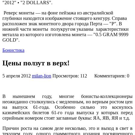
"2012" • "2 DOLLARS".
Реверс монеты — на фоне пейзажа из австралийской
глубинки находится изображение стоящего кенгуру. Справа
расположен знак монетного двора города Перта — "P". В
нижней части монеты полукругом указаны характеристики
металла из которого изготовлена монета — "0.5 GRAM 9999
GOLD".
Бонистика
Цены ползут в верх!
5 апреля 2012
milan-lion
Просмотров: 112
Комментариев: 0
В нынешнем году, многие бонисты-коллекционеры
неожиданно столкнулись с медленным, но верным ростом цен
на выпуск 61-года. Особенно сильно это коснулось
казначейских билетов 61-го года выпуска у которых перед
серийным номером стоят заглавные буквы: ЯА, ЯВ, ЯЯ и т.д.
Причин роста на самом деле несколько, это и выход в свет в
текущем году, одного граммотного издания посвященного