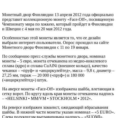
Монетный двор Финляндии 13 апреля 2012 года официально
представит коллекционную монету «Face-Off», посвященную
Чемпионату мира по хоккею, который пройдет в Финляндии
и Швеции с 4 мая по 20 мая 2012 года.
Особенностью этой монеты является то, что ее дизайн
выбрали интернет-пользователи. Опрос проходил на сайте
Монетного двора Финляндии с 11 по 19 января.
По сообщению пресс-службы монетного двора, номинал
монеты – 5 евро, монета отчеканена из медно-никелевого
сплава (ядро) и сплава CuAlNi (внешнее кольцо), качество
чеканки – «пруф» и «анциркулейтед», масса – 9,8 г, диаметр –
27,25 мм, тираж — 20 000 («пруф») и 180 000
(«анциркулейтед») штук.
На аверсе монеты «Face-Off» изображена шайба, влетающая в
сетку ворот. По кругу вдоль края монеты отчеканена надпись
– «HELSINKI • MM/VM • STOCKHOLM • 2012».
На реверсе изображен хоккеист, ожидающий вбрасывания
шайбы. В нижней части монеты указан номинал – «5 EURO».
Слева полукругом выгравирована надпись – «SUOMI»,