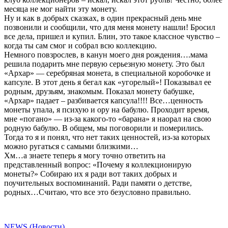
месяца не мог найти эту монету.
Ну и как в добрых сказках, в один прекрасный день мне
позвонили и сообщили, что для меня монету нашли! Бросил
все дела, пришел и купил. Блин, это такое классное чувство –
когда ты сам смог и собрал всю коллекцию.
Немного повзрослев, в канун моего дня рождения….мама
решила подарить мне первую серьезную монету. Это был
«Архар» — серебряная монета, в специальной коробочке и
капсуле. В этот день я бегал как «угорелый»! Показывал ее
родным, друзьям, знакомым. Показал монету бабушке,
«Архар» падает – разбивается капсула!!!! Все…ценность
монеты упала, я психую и ору на бабулю. Проходит время,
мне «погано» — из-за какого-то «барана» я наорал на свою
родную бабулю. В общем, мы поговорили и померились.
Тогда то я и понял, что нет таких ценностей, из-за которых
можно ругаться с самыми близкими…
Хм…а знаете теперь я могу точно ответить на
представленный вопрос: «Почему я коллекционирую
монеты?» Собираю их я ради вот таких добрых и
поучительных воспоминаний. Ради памяти о детстве,
родных…Считаю, что все это безусловно правильно.
NEWS (Новости)