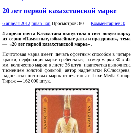
20 лет первой казахстанской марке
6 апреля 2012
milan-lion
Просмотров: 80
Комментариев: 0
4 апреля почта Казахстана выпустила в свет новую марку
из
с
ерии «Памятные, юбилейные даты и праздники», т
ема
— «
20 лет первой казахстанской марке
»
.
Почтотовая марка имеет
п
ечать офсетным способом в четыре
краски, перфорация марки гребенчатая, размер марки 30 х 42
мм, количество марок в листе 36 штук, надпечатка выполнена
тиснением золотой фольгой, автор надпечатки Р.Слюсарева,
надпечатки почтовых марок отпечатаны в Luxe Media Group.
Тираж — 162 000 штук.