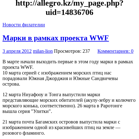
http://allegro.kz/my_page.php?
uid=14836706
Новости филателии
Марки в рамках проекта WWF
3 апреля 2012
milan-lion
Просмотров: 237
Комментариев: 0
В марте начали выходить первые в этом году марки в рамках
проекта WWF.
10 марта
серией с изображением морских птиц нас
порадовали Южная Джорджия и Южные Сандвичевы
острова.
12 марта
Ниуафооу и Тонга выпустили марки
представляющие морских обитателей (акулу-зебру и колючего
морского конька, соответственно).
26 марта
в Раротонге
вышла серия "Улитки".
21 марта
почта Багамских островов выпустила марки с
изображением одной из красивейших птиц на земле —
розового фламинго.