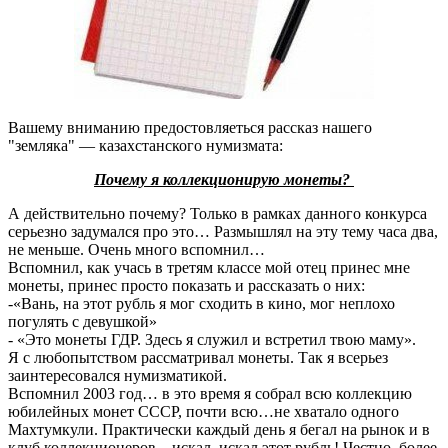
Вашему вниманию предостовляеться рассказ нашего
"земляка" — казахстанского нумизмата:
Почему я коллекционирую монеты?
А действительно почему? Только в рамках данного конкурса
серьезно задумался про это… Размышлял на эту тему часа два,
не меньше. Очень много вспомнил…
Вспомнил, как учась в третям классе мой отец принес мне
монеты, принес просто показать и рассказать о них:
-«Вань, на этот рубль я мог сходить в кино, мог неплохо
погулять с девушкой»
- «Это монеты ГДР. Здесь я служил и встретил твою маму».
Я с любопытством рассматривал монеты. Так я всерьез
заинтересовался нумизматикой.
Вспомнил 2003 год… в это время я собрал всю коллекцию
юбилейных монет СССР, почти всю…не хватало одного
Махтумкули. Практически каждый день я бегал на рынок и в
клуб коллекционеров – искал, искал этот рубль! Честно, более