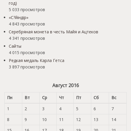
год)
5 033 просмотров
«С?йіндір»
4 843 просмотров
Серебряная монета в честь Майя и Ацтеков
4 341 просмотров
Сайты
4 015 просмотров
Редкая медаль Карла Гетса
3 897 просмотров
Август 2016
Пн
Вт
Ср
Чт
Пт
Сб
Вс
1
2
3
4
5
6
7
8
9
10
11
12
13
14
15
16
17
18
19
20
21