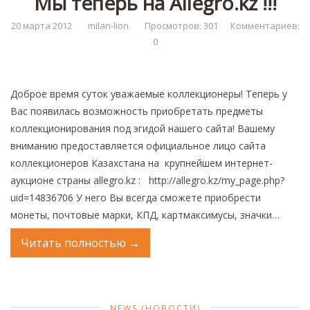
Мы теперь на Allegro.kz !!!
Нумизматика
20 марта 2012
milan-lion
Просмотров: 301
Комментариев:
Монеты Казахстана
0
Монеты СССР
Каталоги монет
Доброе время суток уважаемые коллекционеры! Теперь у
Лучшие монеты мира
Вас появилась возможность приобретать предметы
коллекционирования под эгидой нашего сайта! Вашему
Бонистика
вниманию предоставляется официальное лицо сайта
Боны Казахстана
коллекционеров Казахстана на крупнейшем интернет-
Каталоги бумажных денег
аукционе страны allegro.kz : http://allegro.kz/my_page.php?
uid=14836706 У него Вы всегда сможете приобрести
Фалеристика
монеты, почтовые марки, КПД, картмаксимусы, значки…
Библиотека
Читать полностью
→
Журналы Stanley Gibbons
Доска объявлений
Марки
NEWS (НОВОСТИ)