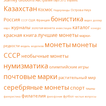
Австралия
Евро 2012
Израиль
Казахстан
Космос
Острова Ниуэ
Нидерланды
бонистика
Россия
США
Франция
СССР
видео
доллар
каталог
журналы
золотая монета
евро
инвестиции
конкурс
лучшие монеты
красная книга
марки-
монеты
монеты
редкости
медаль
моделизм
СССР
необычные монеты
нумизматика
олимпийские игры
почтовые марки
растительный мир
серебряные монеты
спорт
тиыны
филателия
футбол
фалеристика
филофония
частые вопросы