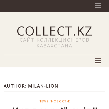
О сайте
COLLECT.KZ
NEWS (Новости)
Наши услуги
САЙТ КОЛЛЕКЦИОНЕРОВ
Добавить объявление
КАЗАХСТАНА
Сайты
ЧаВо
Филателия
Новости филателии
AUTHOR:
MILAN-LION
Марки Казахстана
Каталоги почтовых марок
NEWS (НОВОСТИ)
Редкие почтовые марки