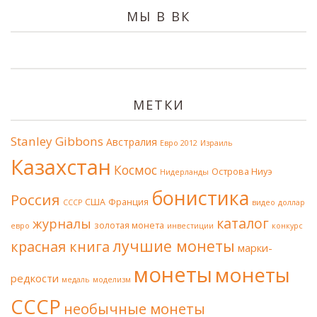
МЫ В ВК
МЕТКИ
Stanley Gibbons
Австралия
Евро 2012
Израиль
Казахстан
Космос
Острова Ниуэ
Нидерланды
бонистика
Россия
США
Франция
СССР
видео
доллар
каталог
журналы
золотая монета
евро
инвестиции
конкурс
лучшие монеты
красная книга
марки-
монеты
монеты
редкости
медаль
моделизм
СССР
необычные монеты