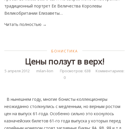
традиционный портрет Ее Величества Королевы
Великобритании Елизаветы…
Читать полностью
→
БОНИСТИКА
Цены ползут в верх!
5 апреля 2012
milan-lion
Просмотров: 638
Комментариев:
0
В нынешнем году, многие бонисты-коллекционеры
неожиданно столкнулись с медленным, но верным ростом
цен на выпуск 61-года. Особенно сильно это коснулось
казначейских билетов 61-го года выпуска у которых перед
серийным номером стоят заглавные буквы: ЯА, ЯВ, ЯЯ и т.д.