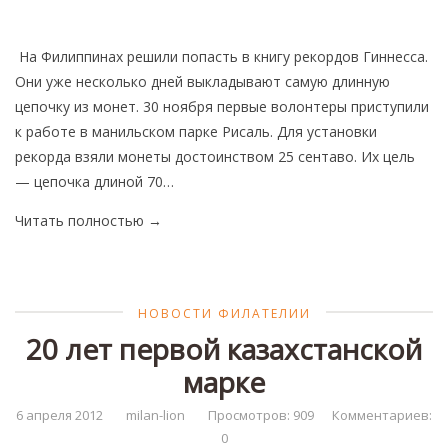
Нумизматика
Монеты Казахстана
На Филиппинах решили попасть в книгу рекордов Гиннесса.
Они уже несколько дней выкладывают самую длинную
Монеты СССР
цепочку из монет. 30 ноября первые волонтеры приступили
Каталоги монет
к работе в манильском парке Рисаль. Для установки
Лучшие монеты мира
рекорда взяли монеты достоинством 25 сентаво. Их цель
— цепочка длиной 70…
Бонистика
Читать полностью
→
Боны Казахстана
Каталоги бумажных денег
Фалеристика
НОВОСТИ ФИЛАТЕЛИИ
Библиотека
20 лет первой казахстанской
Журналы Stanley Gibbons
марке
Доска объявлений
6 апреля 2012
milan-lion
Просмотров: 909
Комментариев:
Марки
0